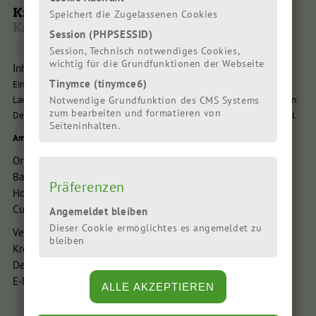
Kreismitgliederversammlung
Speichert die Zugelassenen Cookies
Kreisversammlung
Session (PHPSESSID)
Session, Technisch notwendiges Cookies,
wichtig für die Grundfunktionen der Webseite
Inhalt:
Tinymce (tinymce6)
Eingeladen sind alle Mitglieder des Grünen Kreisverbandes in Stadt und
Notwendige Grundfunktion des CMS Systems
Landkreis Cuxhaven. Interessierte Gäste sind gerne willkommen. Themen:
zum bearbeiten und formatieren von
Delegiertenwahlen, Haushalt für nächstes Jahr, Aktuelles, Kommunalwahl.
Seiteninhalten.
Am Montag, 17.11.2025 um 19 Uhr
im Bali-Kino Cuxhaven, Raum 2
Ort:
Bali Kino
Präferenzen
Holstenstraße 5
Cuxhaven
Angemeldet bleiben
Dieser Cookie ermöglichtes es angemeldet zu
Veranstalter:
bleiben
Kreisverband Cuxhaven BÜNDNIS90/DIE GRÜNEN
Deichstraße 4, 27472 Cuxhaven
E-Mail: vorstand@gruene-kv-cuxhaven.de