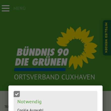
MENÜ
MITGLIED WERDEN
Notwendig
TERMIN:
17.11.2025
| UHRZEIT:
19:00 Uhr
bis ca. 21.00 Uhr
(Montag)
Cookie Auswahl