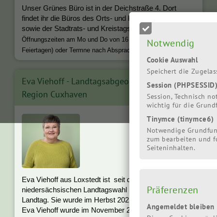
Unser Grünes Büro ist in der Deichstraße 4. Dort
findet ihr die Büros des Orts- und Kreisverbandes
sowie der Stadtrats- und Kreistagsfraktion
.
Öffnungszeiten am Mo und Do von 16 - 18 Uhr (außer an
Notwendig
Feiertagen) oder Termne nach Absprache.
Cookie Auswahl
Speichert die Zugela
Eva Viehoff - Landtagsabgeordnete für die
Session (PHPSESSID
Region Cuxhaven
Session, Technisch no
wichtig für die Grun
Tinymce (tinymce6)
Notwendige Grundfun
zum bearbeiten und f
Seiteninhalten.
Eva Viehoff aus Loxstedt ist seit der
Präferenzen
niedersächsischen Landtagswahl im Herbst 2017 im
Landtag. Sie wurde im Herbst 2022 wiedergewählt.
Angemeldet bleiben
Eva Viehoff wurde im November 2022 in den