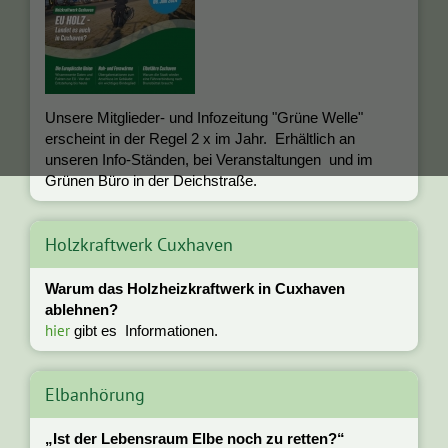
Unsere Mitglieder- und Infozeitung "Grüne Welle"
erscheint in der Regel 2 x im Jahr. Erhältlich an
unseren Info-Ständen, bei Veranstaltungen und im
Grünen Büro in der Deichstraße.
Holzkraftwerk Cuxhaven
Warum das Holzheizkraftwerk in Cuxhaven
ablehnen?
hier
gibt es Informationen.
Elbanhörung
„Ist der Lebensraum Elbe noch zu retten?“