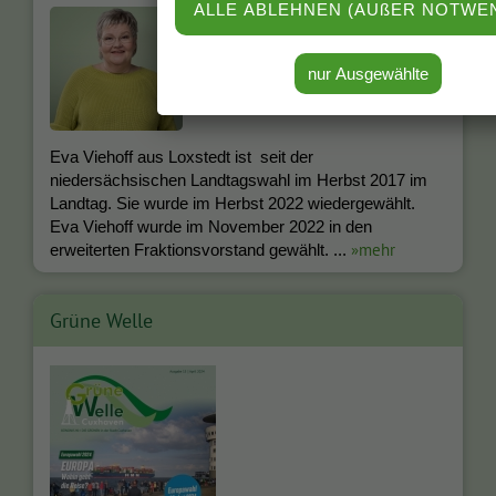
Eva Viehoff aus Loxstedt ist seit der
niedersächsischen Landtagswahl im Herbst 2017 im
Landtag. Sie wurde im Herbst 2022 wiedergewählt.
Eva Viehoff wurde im November 2022 in den
»mehr
erweiterten Fraktionsvorstand gewählt. ...
Grüne Welle