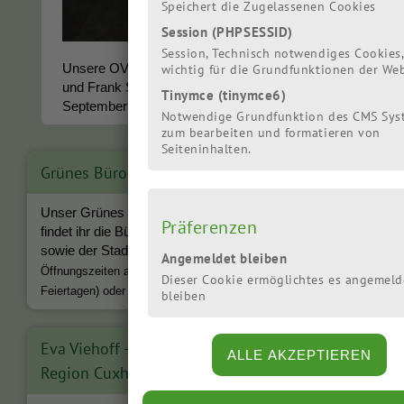
Speichert die Zugelassenen Cookies
Session (PHPSESSID)
Session, Technisch notwendiges Cookies,
Unsere OV Sprecher*innen Johanna Reusch
wichtig für die Grundfunktionen der We
und Frank Struß hoffen zur Kommunalwahl im
Tinymce (tinymce6)
September auf ein gutes Ergebnis in Cuxhaven
Notwendige Grundfunktion des CMS Sys
zum bearbeiten und formatieren von
Seiteninhalten.
Grünes Büro
Unser Grünes Büro ist in der Deichstraße 4. Dort
Präferenzen
findet ihr die Büros des Orts- und Kreisverbandes
sowie der Stadtrats- und Kreistagsfraktion
.
Angemeldet bleiben
Öffnungszeiten am Mo und Do von 16 - 18 Uhr (außer an
Dieser Cookie ermöglichtes es angemeld
Feiertagen) oder Termne nach Absprache.
bleiben
Eva Viehoff - Landtagsabgeordnete für die
Region Cuxhaven