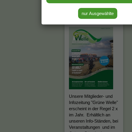
Grüne Welle
Unsere Mitglieder- und
Infozeitung "Grüne Welle"
erscheint in der Regel 2 x
im Jahr. Erhältlich an
unseren Info-Ständen, bei
Veranstaltungen und im