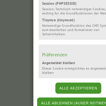
für die Region
Session (PHPSESSID)
Cuxhaven
Session, Technisch notwendiges Cookies,
wichtig für die Grundfunktionen der Web
Tinymce (tinymce6)
Notwendige Grundfunktion des CMS Sys
zum bearbeiten und formatieren von
Seiteninhalten.
Eva Viehoff aus Loxstedt
ist seit der
Präferenzen
niedersächsischen
Angemeldet bleiben
Landtagswahl im Herbst
2017 im Landtag. Sie
Dieser Cookie ermöglichtes es angemeld
bleiben
wurde im Herbst 2022
wiedergewählt. Eva
Viehoff wurde im
November 2022 in den
erweiterten
Fraktionsvorstand
»mehr
gewählt. ...