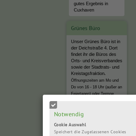
gutes Ergebnis in
Cuxhaven
Grünes Büro
Unser Grünes Büro ist in
der Deichstraße 4. Dort
findet ihr die Büros des
Orts- und Kreisverbandes
sowie der Stadtrats- und
Kreistagsfraktion
.
Öffnungszeiten am Mo und
Do von 16 - 18 Uhr (außer an
Feiertagen) oder Termne
nach Absprache.
Notwendig
Eva Viehoff -
Cookie Auswahl
Landtagsabgeordnete
Speichert die Zugelassenen Cookies