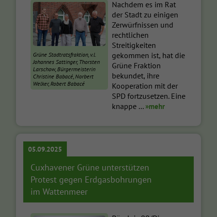
Nachdem es im Rat
der Stadt zu einigen
Zerwürfnissen und
rechtlichen
Streitigkeiten
gekommen ist, hat die
Grüne Stadtratsfraktion, v.l.
Johannes Sattinger, Thorsten
Grüne Fraktion
Larschow, Bürgermeisterin
bekundet, ihre
Christine Babacé, Norbert
Welker, Robert Babacé
Kooperation mit der
SPD fortzusetzen. Eine
knappe ...
»mehr
05.09.2025
Cuxhavener Grüne unterstützen
Protest gegen Erdgasbohrungen
im Wattenmeer