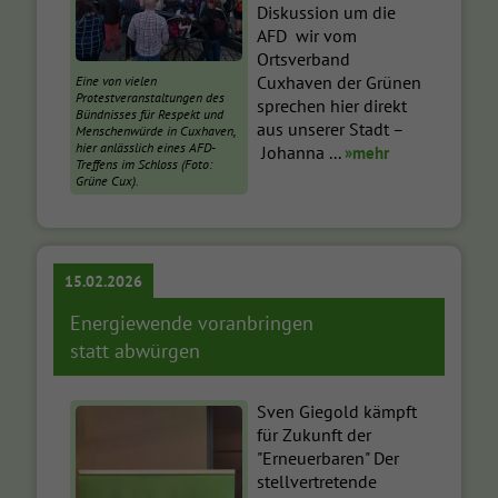
Diskussion um die
AFD wir vom
Ortsverband
Cuxhaven der Grünen
Eine von vielen
Protestveranstaltungen des
sprechen hier direkt
Bündnisses für Respekt und
aus unserer Stadt –
Menschenwürde in Cuxhaven,
hier anlässlich eines AFD-
Johanna ...
»mehr
Treffens im Schloss (Foto:
Grüne Cux).
15.02.2026
Energiewende voranbringen
statt abwürgen
Sven Giegold kämpft
für Zukunft der
"Erneuerbaren" Der
stellvertretende