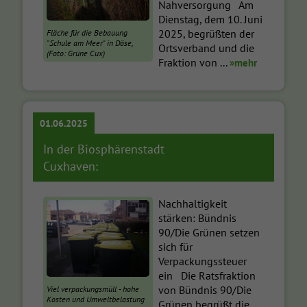
Nahversorgung Am
Dienstag, dem 10. Juni
2025, begrüßten der
Fläche für die Bebauung
"Schule am Meer" in Döse,
Ortsverband und die
(Foto: Grüne Cux)
Fraktion von ...
»mehr
01.06.2025
In der Biosphärenstadt
Cuxhaven:
Nachhaltigkeit
stärken: Bündnis
90/Die Grünen setzen
sich für
Verpackungssteuer
ein Die Ratsfraktion
von Bündnis 90/Die
Viel verpackungsmüll - hohe
Kosten und Umweltbelastung
Grünen begrüßt die ...