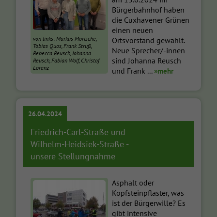
Bürgerbahnhof haben
die Cuxhavener Grünen
einen neuen
von links: Markus Morische,
Ortsvorstand gewählt.
Tobias Quos, Frank Struß,
Neue Sprecher/-innen
Rebecca Reusch, Johanna
sind Johanna Reusch
Reusch, Fabian Wolf, Christof
Lorenz
und Frank ...
»mehr
26.04.2024
Friedrich-Carl-Straße und
Wilhelm-Heidsiek-Straße -
unsere Stellungnahme
Asphalt oder
Kopfsteinpflaster, was
ist der Bürgerwille? Es
gibt intensive