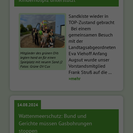
Sandkiste wieder in
TOP-Zustand gebracht
Bei einem
gemeinsamen Besuch
mit der
Landtagsabgeordneten
Eva Viehoff Anfang
Mitglieder des grünen OVs
legten hand an für einen
Augsut wurde unser
Spielplatz mit neuem Sand (2
Vorstandsmitglied
Fotos: Grüne OV Cux
Frank Struß auf die ...
»mehr
14.08.2024
Wattenmeerschutz: Bund und
Gerichte müssen Gasbohrungen
stoppen