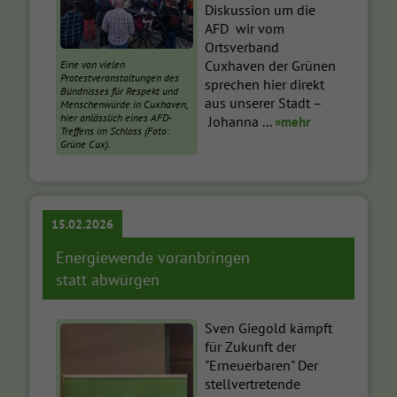
Diskussion um die
AFD wir vom
Ortsverband
Cuxhaven der Grünen
Eine von vielen
Protestveranstaltungen des
sprechen hier direkt
Bündnisses für Respekt und
aus unserer Stadt –
Menschenwürde in Cuxhaven,
hier anlässlich eines AFD-
Johanna ...
»mehr
Treffens im Schloss (Foto:
Grüne Cux).
15.02.2026
Energiewende voranbringen
statt abwürgen
Sven Giegold kämpft
für Zukunft der
"Erneuerbaren" Der
stellvertretende