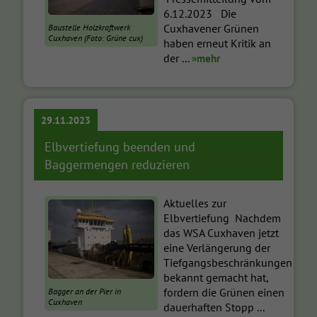
6.12.2023 Die
Cuxhavener Grünen
Baustelle Holzkraftwerk
Cuxhaven (Foto: Grüne cux)
haben erneut Kritik an
der ...
»mehr
29.11.2023
Elbvertiefung beenden und
Baggermengen reduzieren
Aktuelles zur
Elbvertiefung Nachdem
das WSA Cuxhaven jetzt
eine Verlängerung der
Tiefgangsbeschränkungen
bekannt gemacht hat,
fordern die Grünen einen
Bagger an der Pier in
Cuxhaven
dauerhaften Stopp ...