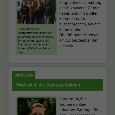
Mitgliederversammlung
der Cuxhavener Grünen
haben sich mit großer
Mehrheit dafür
ausgesprochen, bei der
kommenden
Ortsvorstand und
Stadtratsfraktion begrüßten
Oberbürgermeisterwahl
zusammen die Entscheidung
am 13. September den
für die Unterstützung von
Oberbürgermeister Uwe
...
»mehr
Santjer (SPD) (Foto: Grüne
Cux)
28.02.2026
Wechsel in der Stadtratsfraktion
Bündnis 90/Die
Grünen danken
Johannes Sattinger für
sein Engagement im