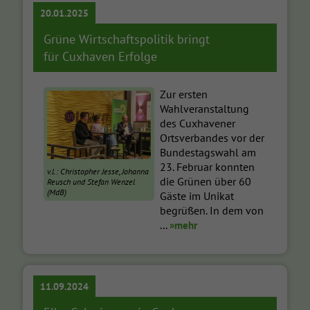
20.01.2025
Grüne Wirtschaftspolitik bringt
für Cuxhaven Erfolge
Zur ersten
Wahlveranstaltung
des Cuxhavener
Ortsverbandes vor der
Bundestagswahl am
23. Februar konnten
v.l.: Christopher Jesse, Johanna
die Grünen über 60
Reusch und Stefan Wenzel
(MdB)
Gäste im Unikat
begrüßen. In dem von
...
»mehr
11.09.2024