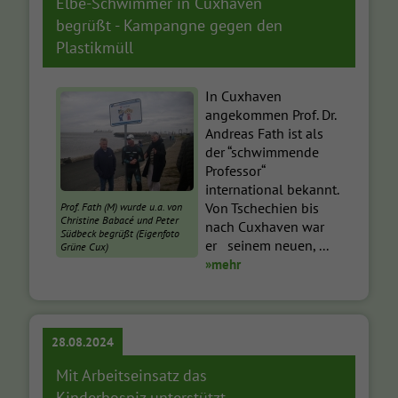
Elbe-Schwimmer in Cuxhaven
begrüßt - Kampangne gegen den
Plastikmüll
In Cuxhaven
angekommen Prof. Dr.
Andreas Fath ist als
der “schwimmende
Professor“
international bekannt.
Von Tschechien bis
Prof. Fath (M) wurde u.a. von
Christine Babacé und Peter
nach Cuxhaven war
Südbeck begrüßt (Eigenfoto
er seinem neuen, ...
Grüne Cux)
»mehr
28.08.2024
Mit Arbeitseinsatz das
Kinderhospiz unterstützt