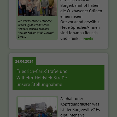
Bürgerbahnhof haben
die Cuxhavener Grünen
einen neuen
von links: Markus Morische,
Ortsvorstand gewählt.
Tobias Quos, Frank Struß,
Neue Sprecher/-innen
Rebecca Reusch, Johanna
sind Johanna Reusch
Reusch, Fabian Wolf, Christof
Lorenz
und Frank ...
»mehr
26.04.2024
Friedrich-Carl-Straße und
Wilhelm-Heidsiek-Straße -
unsere Stellungnahme
Asphalt oder
Kopfsteinpflaster, was
ist der Bürgerwille? Es
gibt intensive