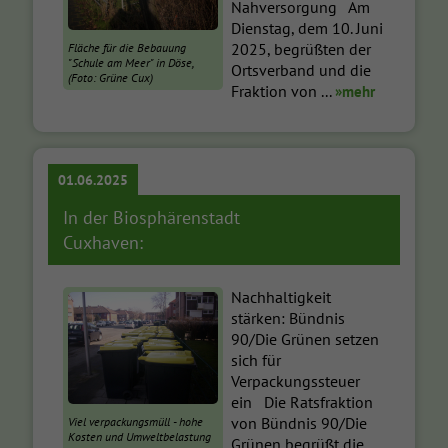
Nahversorgung Am
Dienstag, dem 10. Juni
2025, begrüßten der
Fläche für die Bebauung
"Schule am Meer" in Döse,
Ortsverband und die
(Foto: Grüne Cux)
Fraktion von ...
»mehr
01.06.2025
In der Biosphärenstadt
Cuxhaven:
Nachhaltigkeit
stärken: Bündnis
90/Die Grünen setzen
sich für
Verpackungssteuer
ein Die Ratsfraktion
von Bündnis 90/Die
Viel verpackungsmüll - hohe
Kosten und Umweltbelastung
Grünen begrüßt die ...