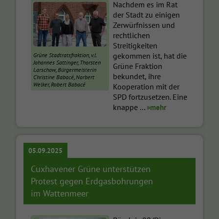
Nachdem es im Rat
der Stadt zu einigen
Zerwürfnissen und
rechtlichen
Streitigkeiten
gekommen ist, hat die
Grüne Stadtratsfraktion, v.l.
Johannes Sattinger, Thorsten
Grüne Fraktion
Larschow, Bürgermeisterin
bekundet, ihre
Christine Babacé, Norbert
Welker, Robert Babacé
Kooperation mit der
SPD fortzusetzen. Eine
knappe ...
»mehr
05.09.2025
Cuxhavener Grüne unterstützen
Protest gegen Erdgasbohrungen
im Wattenmeer