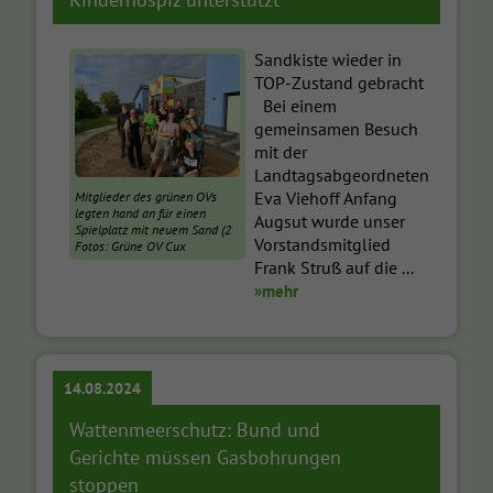
Sandkiste wieder in
TOP-Zustand gebracht
Bei einem
gemeinsamen Besuch
mit der
Landtagsabgeordneten
Eva Viehoff Anfang
Mitglieder des grünen OVs
legten hand an für einen
Augsut wurde unser
Spielplatz mit neuem Sand (2
Vorstandsmitglied
Fotos: Grüne OV Cux
Frank Struß auf die ...
»mehr
14.08.2024
Wattenmeerschutz: Bund und
Gerichte müssen Gasbohrungen
stoppen