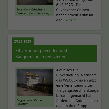
6.12.2023 Die
Cuxhavener Grünen
Baustelle Holzkraftwerk
Cuxhaven (Foto: Grüne cux)
haben erneut Kritik an
der ...
»mehr
29.11.2023
Elbvertiefung beenden und
Baggermengen reduzieren
Aktuelles zur
Elbvertiefung Nachdem
das WSA Cuxhaven jetzt
eine Verlängerung der
Tiefgangsbeschränkungen
bekannt gemacht hat,
fordern die Grünen einen
Bagger an der Pier in
Cuxhaven
dauerhaften Stopp ...