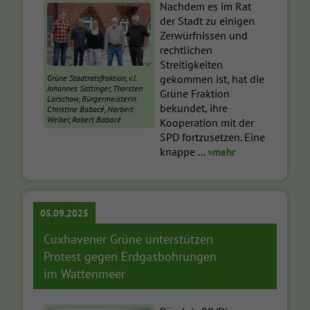
Nachdem es im Rat
der Stadt zu einigen
Zerwürfnissen und
rechtlichen
Streitigkeiten
gekommen ist, hat die
Grüne Stadtratsfraktion, v.l.
Johannes Sattinger, Thorsten
Grüne Fraktion
Larschow, Bürgermeisterin
bekundet, ihre
Christine Babacé, Norbert
Welker, Robert Babacé
Kooperation mit der
SPD fortzusetzen. Eine
knappe ...
»mehr
05.09.2025
Cuxhavener Grüne unterstützen
Protest gegen Erdgasbohrungen
im Wattenmeer