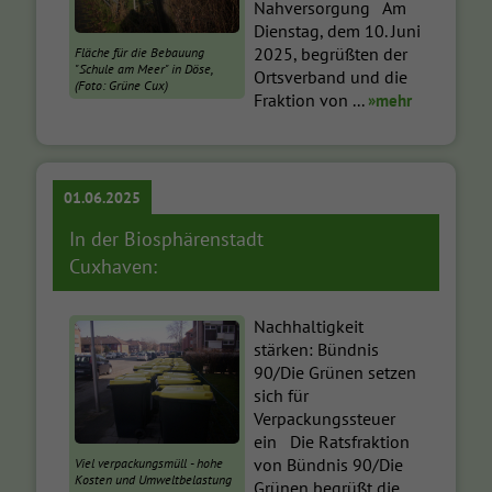
Nahversorgung Am
Dienstag, dem 10. Juni
2025, begrüßten der
Fläche für die Bebauung
"Schule am Meer" in Döse,
Ortsverband und die
(Foto: Grüne Cux)
Fraktion von ...
»mehr
01.06.2025
In der Biosphärenstadt
Cuxhaven:
Nachhaltigkeit
stärken: Bündnis
90/Die Grünen setzen
sich für
Verpackungssteuer
ein Die Ratsfraktion
von Bündnis 90/Die
Viel verpackungsmüll - hohe
Kosten und Umweltbelastung
Grünen begrüßt die ...