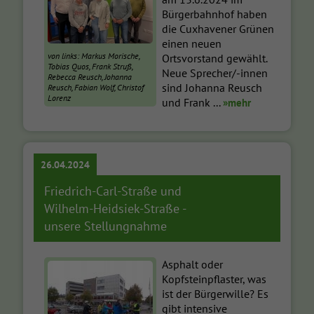
Bürgerbahnhof haben
die Cuxhavener Grünen
einen neuen
von links: Markus Morische,
Ortsvorstand gewählt.
Tobias Quos, Frank Struß,
Neue Sprecher/-innen
Rebecca Reusch, Johanna
sind Johanna Reusch
Reusch, Fabian Wolf, Christof
Lorenz
und Frank ...
»mehr
26.04.2024
Friedrich-Carl-Straße und
Wilhelm-Heidsiek-Straße -
unsere Stellungnahme
Asphalt oder
Kopfsteinpflaster, was
ist der Bürgerwille? Es
gibt intensive