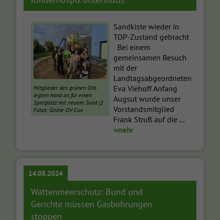
Sandkiste wieder in
TOP-Zustand gebracht
Bei einem
gemeinsamen Besuch
mit der
Landtagsabgeordneten
Eva Viehoff Anfang
Mitglieder des grünen OVs
legten hand an für einen
Augsut wurde unser
Spielplatz mit neuem Sand (2
Vorstandsmitglied
Fotos: Grüne OV Cux
Frank Struß auf die ...
»mehr
14.08.2024
Wattenmeerschutz: Bund und
Gerichte müssen Gasbohrungen
stoppen