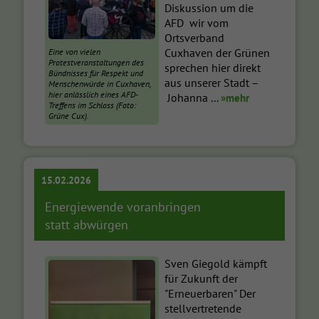
Diskussion um die
AFD wir vom
Ortsverband
Cuxhaven der Grünen
Eine von vielen
Protestveranstaltungen des
sprechen hier direkt
Bündnisses für Respekt und
aus unserer Stadt –
Menschenwürde in Cuxhaven,
hier anlässlich eines AFD-
Johanna ...
»mehr
Treffens im Schloss (Foto:
Grüne Cux).
15.02.2026
Energiewende voranbringen
statt abwürgen
Sven Giegold kämpft
für Zukunft der
"Erneuerbaren" Der
stellvertretende