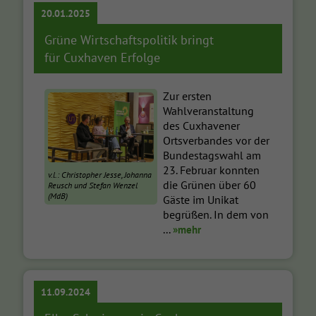
20.01.2025
Grüne Wirtschaftspolitik bringt
für Cuxhaven Erfolge
Zur ersten
Wahlveranstaltung
des Cuxhavener
Ortsverbandes vor der
Bundestagswahl am
23. Februar konnten
v.l.: Christopher Jesse, Johanna
die Grünen über 60
Reusch und Stefan Wenzel
(MdB)
Gäste im Unikat
begrüßen. In dem von
...
»mehr
11.09.2024