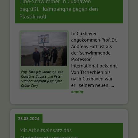
Elbe-Schwimmer in Cuxhaven
begrüßt - Kampangne gegen den
Plastikmüll
In Cuxhaven
angekommen Prof. Dr.
Andreas Fath ist als
der “schwimmende
Professor“
international bekannt.
Von Tschechien bis
Prof. Fath (M) wurde u.a. von
Christine Babacé und Peter
nach Cuxhaven war
Südbeck begrüßt (Eigenfoto
er seinem neuen, ...
Grüne Cux)
»mehr
28.08.2024
Mit Arbeitseinsatz das
Kinderhospiz unterstützt