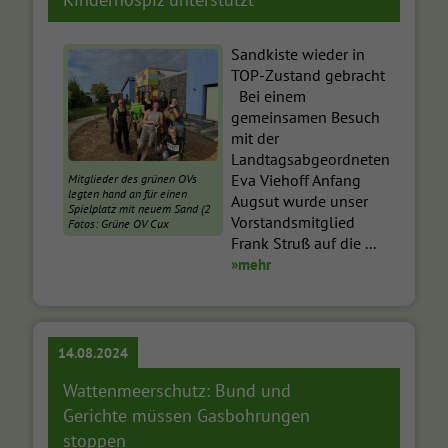
Sandkiste wieder in
TOP-Zustand gebracht
Bei einem
gemeinsamen Besuch
mit der
Landtagsabgeordneten
Eva Viehoff Anfang
Mitglieder des grünen OVs
legten hand an für einen
Augsut wurde unser
Spielplatz mit neuem Sand (2
Vorstandsmitglied
Fotos: Grüne OV Cux
Frank Struß auf die ...
»mehr
14.08.2024
Wattenmeerschutz: Bund und
Gerichte müssen Gasbohrungen
stoppen