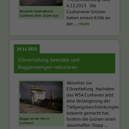
6.12.2023 Die
Cuxhavener Grünen
Baustelle Holzkraftwerk
Cuxhaven (Foto: Grüne cux)
haben erneut Kritik an
der ...
»mehr
29.11.2023
Elbvertiefung beenden und
Baggermengen reduzieren
Aktuelles zur
Elbvertiefung Nachdem
das WSA Cuxhaven jetzt
eine Verlängerung der
Tiefgangsbeschränkungen
bekannt gemacht hat,
fordern die Grünen einen
Bagger an der Pier in
Cuxhaven
dauerhaften Stopp ...