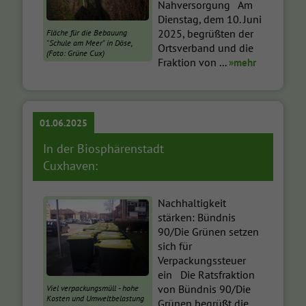
Nahversorgung Am
Dienstag, dem 10. Juni
2025, begrüßten der
Fläche für die Bebauung
"Schule am Meer" in Döse,
Ortsverband und die
(Foto: Grüne Cux)
Fraktion von ...
»mehr
01.06.2025
In der Biosphärenstadt
Cuxhaven:
Nachhaltigkeit
stärken: Bündnis
90/Die Grünen setzen
sich für
Verpackungssteuer
ein Die Ratsfraktion
von Bündnis 90/Die
Viel verpackungsmüll - hohe
Kosten und Umweltbelastung
Grünen begrüßt die ...