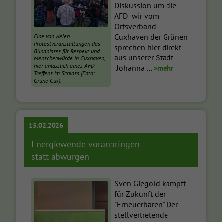
Diskussion um die
AFD wir vom
Ortsverband
Cuxhaven der Grünen
Eine von vielen
Protestveranstaltungen des
sprechen hier direkt
Bündnisses für Respekt und
aus unserer Stadt –
Menschenwürde in Cuxhaven,
hier anlässlich eines AFD-
Johanna ...
»mehr
Treffens im Schloss (Foto:
Grüne Cux).
15.02.2026
Energiewende voranbringen
statt abwürgen
Sven Giegold kämpft
für Zukunft der
"Erneuerbaren" Der
stellvertretende