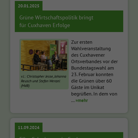
20.01.2025
Grüne Wirtschaftspolitik bringt
für Cuxhaven Erfolge
Zur ersten
Wahlveranstaltung
des Cuxhavener
Ortsverbandes vor der
Bundestagswahl am
23. Februar konnten
v.l.: Christopher Jesse, Johanna
die Grünen über 60
Reusch und Stefan Wenzel
(MdB)
Gäste im Unikat
begrüßen. In dem von
...
»mehr
11.09.2024