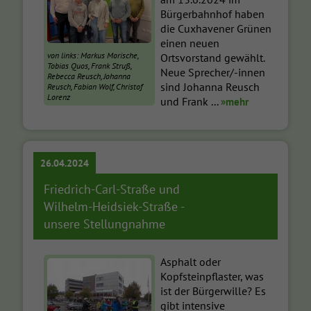
Bürgerbahnhof haben
die Cuxhavener Grünen
einen neuen
von links: Markus Morische,
Ortsvorstand gewählt.
Tobias Quos, Frank Struß,
Neue Sprecher/-innen
Rebecca Reusch, Johanna
sind Johanna Reusch
Reusch, Fabian Wolf, Christof
Lorenz
und Frank ...
»mehr
26.04.2024
Friedrich-Carl-Straße und
Wilhelm-Heidsiek-Straße -
unsere Stellungnahme
Asphalt oder
Kopfsteinpflaster, was
ist der Bürgerwille? Es
gibt intensive