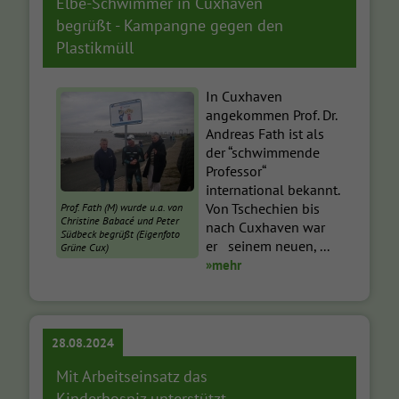
Elbe-Schwimmer in Cuxhaven
begrüßt - Kampangne gegen den
Plastikmüll
In Cuxhaven
angekommen Prof. Dr.
Andreas Fath ist als
der “schwimmende
Professor“
international bekannt.
Von Tschechien bis
Prof. Fath (M) wurde u.a. von
Christine Babacé und Peter
nach Cuxhaven war
Südbeck begrüßt (Eigenfoto
er seinem neuen, ...
Grüne Cux)
»mehr
28.08.2024
Mit Arbeitseinsatz das
Kinderhospiz unterstützt