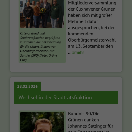
Mitgliederversammlung
der Cuxhavener Grünen
haben sich mit großer
Mehrheit dafür
ausgesprochen, bei der
kommenden
Ortsvorstand und
Stadtratsfraktion begrüßten
Oberbürgermeisterwahl
zusammen die Entscheidung
am 13. September den
für die Unterstützung von
Oberbürgermeister Uwe
...
»mehr
Santjer (SPD) (Foto: Grüne
Cux)
28.02.2026
Wechsel in der Stadtratsfraktion
Bündnis 90/Die
Grünen danken
Johannes Sattinger für
sein Engagement im