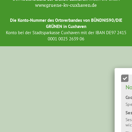
www.gruene-kv-cuxhaven.de
Die Konto-Nummer des Ortsverbandes von BÜNDNIS90/DIE
GRÜNEN in Cuxhaven
Konto bei der Stadtsparkasse Cuxhaven mit der IBAN DE97 2415
0001 0025 2639 06
No
Co
Spe
Se
Ses
wic