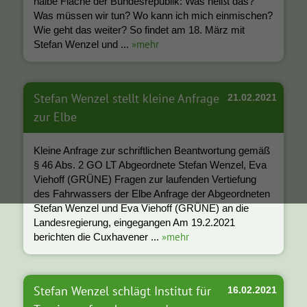
halbe Fläche der Bundesrepublik: Was heißt das?
Was müssen wir tun? Wo kann ich mich einmischen?
Wie geht das weiter? So findet am 18. März mit
»mehr
Stefan Wenzel und ...
Stefan Wenzel stellt kleine Anfrage
21.02.2021
zur Elbe
Kleine Anfrage zur schriftlichen Beantwortung gemäß
§ 46 Abs. 2 GO LT Abgeordnete Stefan Wenzel, Eva
Viehoff (GRÜNE) Fragen zur laufenden Vertiefung
des Fahrwassers der Elbe Anfrage der Abgeordneten
Stefan Wenzel und Eva Viehoff (GRÜNE) an die
Landesregierung, eingegangen Am 19.2.2021
»mehr
berichten die Cuxhavener ...
Stefan Wenzel schlägt Institut für
16.02.2021